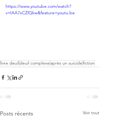
https://www.youtube.com/watch?
v=IAA7xCZlQkw&feature=youtu.be
livre deuil
deuil complexe
après un suicide
fiction
Voir tout
Posts récents