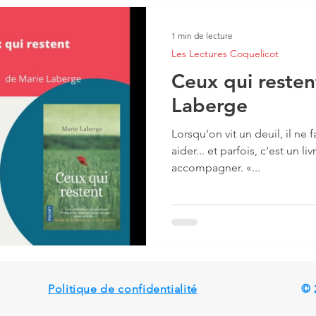
1 min de lecture
Les Lectures Coquelicot
Ceux qui resten
Laberge
Lorsqu'on vit un deuil, il ne f
aider... et parfois, c'est un l
accompagner. «...
Politique de confidentialité
© 