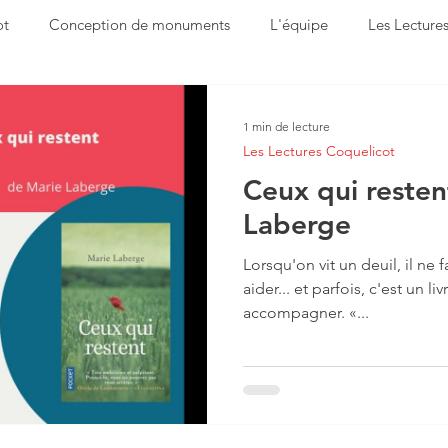
ot
Conception de monuments
L'équipe
Les Lecture
avoir-faire
Suivez le coquelicot
1 min de lecture
Les Lectures Coquelicot
Ceux qui resten
Laberge
Lorsqu'on vit un deuil, il ne f
aider... et parfois, c'est un l
accompagner. «...