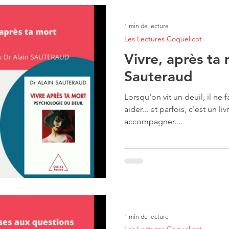
1 min de lecture
Les Lectures Coquelicot
Vivre, après ta 
Sauteraud
Lorsqu'on vit un deuil, il ne f
aider... et parfois, c'est un l
accompagner....
1 min de lecture