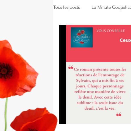
Tous les posts
La Minute Coquelic
La Gazette Coquelicot
Nos s