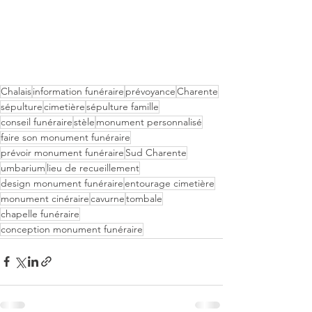
Chalais
information funéraire
prévoyance
Charente
sépulture
cimetière
sépulture famille
conseil funéraire
stèle
monument personnalisé
faire son monument funéraire
prévoir monument funéraire
Sud Charente
umbarium
lieu de recueillement
design monument funéraire
entourage cimetière
monument cinéraire
cavurne
tombale
chapelle funéraire
conception monument funéraire