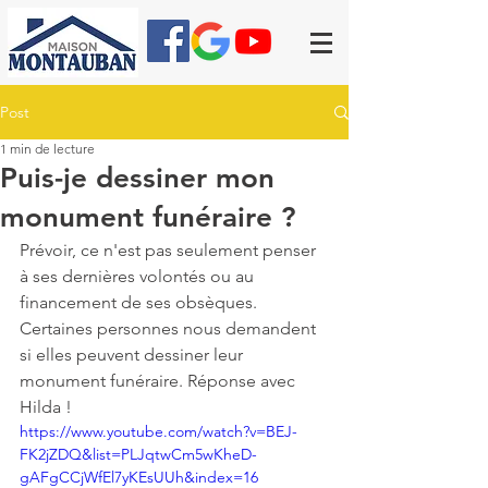
Post
1 min de lecture
Puis-je dessiner mon
monument funéraire ?
Prévoir, ce n'est pas seulement penser 
à ses dernières volontés ou au 
financement de ses obsèques. 
Certaines personnes nous demandent 
si elles peuvent dessiner leur 
monument funéraire. Réponse avec 
Hilda !
https://www.youtube.com/watch?v=BEJ-
FK2jZDQ&list=PLJqtwCm5wKheD-
gAFgCCjWfEl7yKEsUUh&index=16