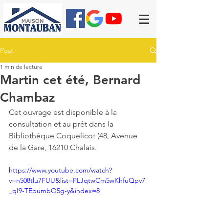
Post
1 min de lecture
Martin cet été, Bernard
Chambaz
Cet ouvrage est disponible à la 
consultation et au prêt dans la 
Bibliothèque Coquelicot (48, Avenue 
de la Gare, 16210 Chalais.
https://www.youtube.com/watch?
v=n508tlu7FUU&list=PLJqtwCm5wKhfuQpv7
_qI9-TEpumbO5g-y&index=8