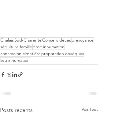
Chalais
Sud-Charente
Conseils décès
prévoyance
sépulture famille
droit inhumation
concession cimetière
préparation obsèques
lieu inhumation
Voir tout
Posts récents