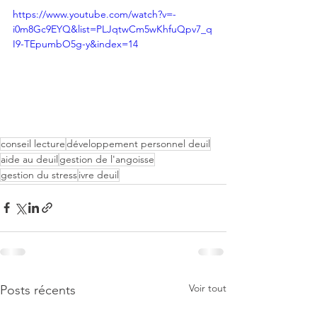
https://www.youtube.com/watch?v=-
i0m8Gc9EYQ&list=PLJqtwCm5wKhfuQpv7_q
I9-TEpumbO5g-y&index=14
conseil lecture
développement personnel deuil
aide au deuil
gestion de l'angoisse
gestion du stress
ivre deuil
Voir tout
Posts récents