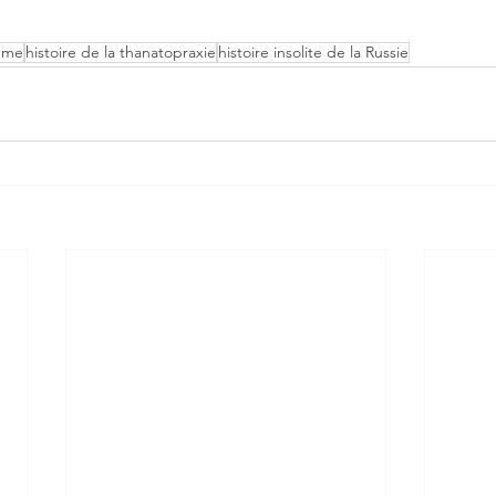
reme
histoire de la thanatopraxie
histoire insolite de la Russie