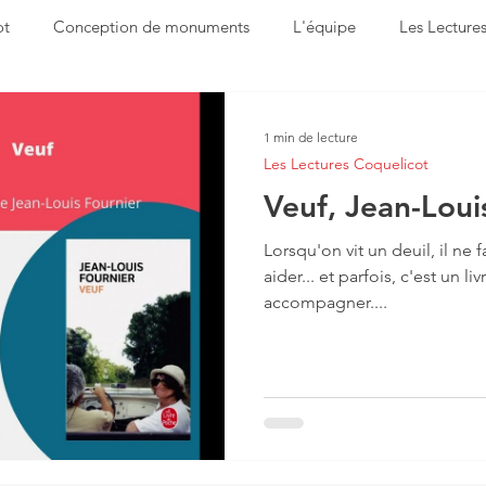
ot
Conception de monuments
L'équipe
Les Lecture
avoir-faire
Suivez le coquelicot
1 min de lecture
Les Lectures Coquelicot
Veuf, Jean-Loui
Lorsqu'on vit un deuil, il ne f
aider... et parfois, c'est un l
accompagner....