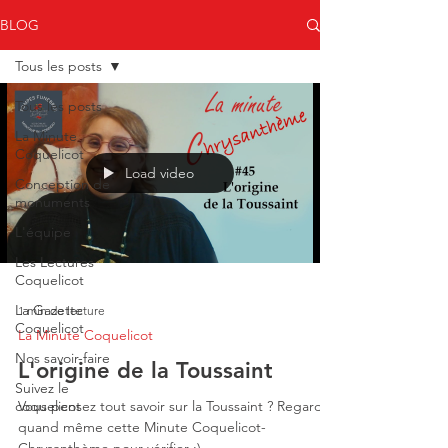
BLOG
Tous les posts
Tous les posts
La Minute
Coquelicot
Load video
Conception de
monuments
L'équipe
Les Lectures
Coquelicot
La Gazette
1 min de lecture
Coquelicot
La Minute Coquelicot
Nos savoir-faire
L'origine de la Toussaint
Suivez le
coquelicot
Vous pensez tout savoir sur la Toussaint ? Regardez
quand même cette Minute Coquelicot-